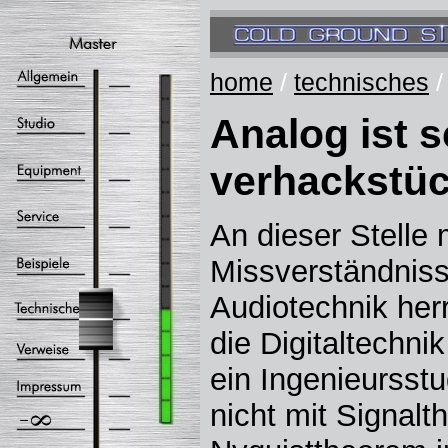
home
/
technisches
/
Analog ist 
verhackstüc
An dieser Stelle
Missverständnisse
Audiotechnik herr
die Digitaltechni
ein Ingenieursstu
nicht mit Signalt